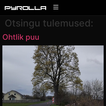
Otsingu tulemused:
Ohtlik puu