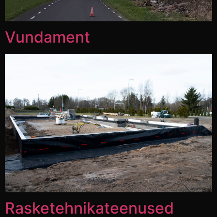
Vundament
Rasketehnikateenused