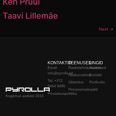
Ken Pruul
Taavi Lillemäe
Next
→
KONTAKTID
TEENUSED
LINGID
Email:
Rasketehnikateenused
Avaleht
info@pyrolla.ee
Heakorratööd
Kontakt
Tel: +372
Üldehitus
Portfoolio
5454 9495
Pinnasematerjalid
Privaatsuspoliitika
Kogemus aastast 2016