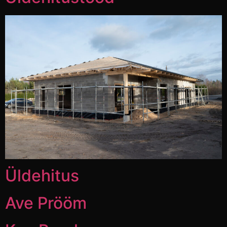
Üldehitus
Ave Prööm